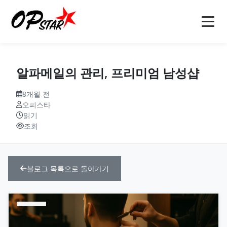
홈
알파메일의 관리, 프리미엄 남성샵
오피
8개월 전
강남오피(강남op)
오피사이트
오피스타
읽기
역삼오피(역삼op)
오피사이트
오피 정보
조회
선릉오피(선릉op)
op사이트
소개
블로그 목록으로 돌아가기
인천오피(인천op)
오피(OP)
마사지
블로그
부천오피(부천op)
오피 모음
안마
문의
구미오피(구미op)
오피사이트 순위
건마