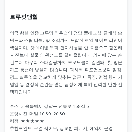
트루핏앤힐
영국 왕실 인증 그루밍 하우스의 청담 플래그십. 클래식 습
면도와 스팀 타월, 향 조합까지 포함한 로열 쉐이브 라인이
핵심이며, 컷·쉐이빙·두피 컨디셔닝을 한 호흡으로 정돈해
‘사진보다 실물’의 완성도를 끌어올립니다. 의자에 앉는 순
간부터 마무리 스타일링까지 프로토콜이 일관돼, 첫 방문
자도 동선이 낯설지 않습니다. 과시형 퍼포먼스보다 질감·
광도·실루엣을 정교하게 맞추는 접근이 특징. 면접·행사·기
념일 등 결정적 순간을 앞둔 남성에게 특히 신뢰할 만한 선
택지입니다.
주소: 서울특별시 강남구 선릉로 158길 5
운영시간: 매일 10:30–20:30
평점: ★★★★★
추천포인트: 로열 쉐이브, 정교한 피니시, 예약제 운영