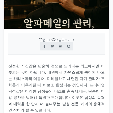
수원오피(수원op)
op사이트 순위
휴게텔
안산오피(안산op)
업소사이트
스웨디시
평택오피(평택op)
오피 순위
스파
좋아요
댓글
북마크
천안오피(천안op)
가짜 오피 판별법
발마사지
광주오피(광주op)
오피스타
스톤마사지
진정한 자신감은 단순히 겉으로 드러나는 외모에서만 비
강원오피(강원op)
오피스타 주소
경락마사지
롯되는 것이 아닙니다. 내면에서 자연스럽게 뿜어져 나오
는 카리스마와 더불어, 디테일하고 세련된 자기 관리가 조
대구오피(대구op)
오피스타 최신주소
습식마사지
화롭게 어우러질 때 비로소 완성되는 것입니다. 프리미엄
남성샵은 이러한 남성들의 니즈를 충족시키는, 단순한 미
부산오피(부산op)
오피가이드
아로마마사지
용 공간을 넘어선 특별한 무대입니다. 이곳은 남성의 품격
제주오피(제주op)
과 매력을 한 단계 더 높여주는 '남성 전문' 케어의 총체적
부산달리기(부달)
스포츠마사지
인 장이라 할 수 있습니다.