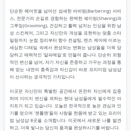
서울오피(서울op)
헬로밤
타이마사지
단순한 헤어컷을 넘어선 섬세한 바버링(Barbering) 서비
울산오피(울산op)
오피나라
스, 전문가의 손길로 경험하는 완벽한 쉐이빙(Shaving)과
그루밍(Grooming), 건강하고 활력 넘치는 인상을 위한 남
대전오피(대전op)
오피뷰
성 스킨케어, 그리고 자신만의 개성을 표현하는 맞춤 스타
일링까지. 눈썹 정리부터 향수 컨설팅, 멘즈 케어에 이르는
세종오피(세종op)
세심한 디테일 속에서 완성되는 변화는 남성들을 더욱 당
당하고 매력적인 '알파메일'로 만들어 줍니다. 단순히 외형
적인 변신을 넘어, 자기 자신을 존중하고 가꾸는 과정을 통
해 얻는 내면의 충족감과 자신감이 바로 프리미엄 남성샵
이 선사하는 궁극적인 가치입니다.
이곳은 자신만의 특별한 공간에서 온전히 자신에게 집중
하며 이미지 변신을 꾀하는 현대 남성들에게 필수적인 아
지트가 되고 있습니다. 오늘은 전국적으로 높은 관심과 인
기를 얻으며 '젠틀맨'들의 사랑을 한몸에 받고 있는 프리미
엄 남성샵 8곳을 소개합니다. 이곳에서 새로운 나를 발견
하고, 더욱 빛나는 당신의 품격을 완성하시기를 바랍니다.