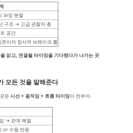
설계
빛의 파장 분절
선 구조 → 고급 관찰자 층
스트 공간
스모킹존이자 정서적 브레이크 룸
리듬을 읽고, 연결될 타이밍을 기다렸다가 나가는 곳
스가 모든 것을 말해준다
이곳은
시선 + 움직임 + 흐름 타이밍
이 전부야.
임 → 관계 예열
 or 수용 반응