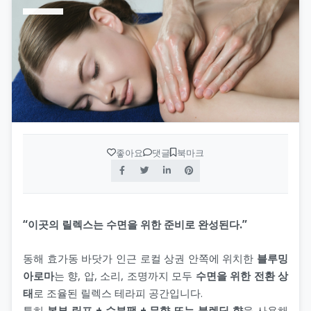
수원오피(수원op)
op사이트 순위
휴게텔
안산오피(안산op)
업소사이트
스웨디시
평택오피(평택op)
오피 순위
스파
천안오피(천안op)
가짜 오피 판별법
발마사지
좋아요
댓글
북마크
광주오피(광주op)
오피스타
스톤마사지
강원오피(강원op)
오피스타 주소
경락마사지
대구오피(대구op)
오피스타 최신주소
습식마사지
“이곳의 릴렉스는 수면을 위한 준비로 완성된다.”
부산오피(부산op)
오피가이드
아로마마사지
동해 효가동 바닷가 인근 로컬 상권 안쪽에 위치한
블루밍
아로마
는 향, 압, 소리, 조명까지 모두
수면을 위한 전환 상
제주오피(제주op)
부산달리기(부달)
스포츠마사지
태
로 조율된 릴렉스 테라피 공간입니다.
특히
복부 림프 + 수분팩 + 무향 또는 블렌딩 향
을 사용해