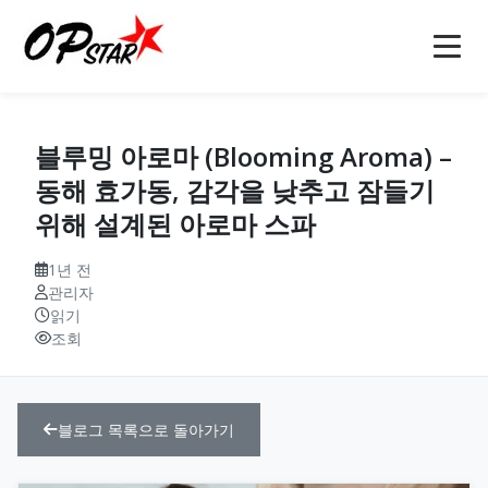
홈
블루밍 아로마 (Blooming Aroma) –
오피
동해 효가동, 감각을 낮추고 잠들기
위해 설계된 아로마 스파
강남오피(강남op)
오피사이트
역삼오피(역삼op)
오피사이트
1년 전
오피 정보
관리자
읽기
선릉오피(선릉op)
op사이트
소개
조회
인천오피(인천op)
오피(OP)
마사지
블로그
부천오피(부천op)
오피 모음
안마
문의
블로그 목록으로 돌아가기
구미오피(구미op)
오피사이트 순위
건마