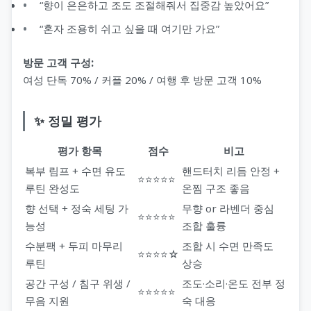
“향이 은은하고 조도 조절해줘서 집중감 높았어요”
“혼자 조용히 쉬고 싶을 때 여기만 가요”
방문 고객 구성:
여성 단독 70% / 커플 20% / 여행 후 방문 고객 10%
✨ 정밀 평가
평가 항목
점수
비고
복부 림프 + 수면 유도
핸드터치 리듬 안정 +
⭐⭐⭐⭐⭐
루틴 완성도
온찜 구조 좋음
향 선택 + 정숙 세팅 가
무향 or 라벤더 중심
⭐⭐⭐⭐⭐
능성
조합 훌륭
수분팩 + 두피 마무리
조합 시 수면 만족도
⭐⭐⭐⭐☆
루틴
상승
공간 구성 / 침구 위생 /
조도·소리·온도 전부 정
⭐⭐⭐⭐⭐
무음 지원
숙 대응