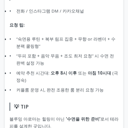
전화 / 인스타그램 DM / 카카오채널
요청 팁:
“숙면용 루틴 + 복부 림프 집중 + 무향 or 라벤더 + 수
분팩 쿨링형”
“두피 포함 + 음악 무음 + 조도 최저 요청” 시 수면 전
완벽 설정 가능
예약 추천 시간대:
오후 8시 이후
또는
아침 10시대
(극
정숙)
커플룸 운영 시, 완전 조용한 룸 분리 요청 가능
💡 TIP
블루밍 아로마는 힐링이 아닌
‘수면을 위한 준비’
로서 테라
피를 설계한 곳입니다.