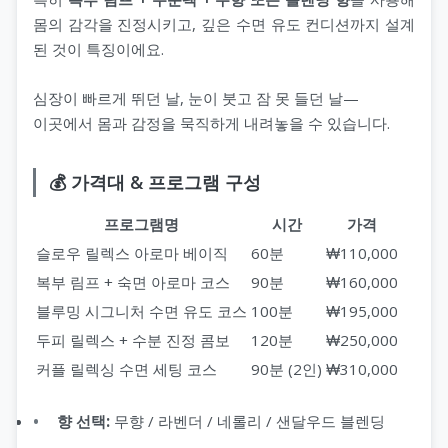
서울오피(서울op)
헬로밤
타이마사지
몸의 감각을 진정시키고, 깊은 수면 유도 컨디션까지 설계
된 것이 특징이에요.
울산오피(울산op)
오피나라
심장이 빠르게 뛰던 날, 눈이 붓고 잠 못 들던 날—
대전오피(대전op)
오피뷰
이곳에서 몸과 감정을 묵직하게 내려놓을 수 있습니다.
세종오피(세종op)
💰 가격대 & 프로그램 구성
프로그램명
시간
가격
슬로우 릴렉스 아로마 베이직
60분
₩110,000
복부 림프 + 숙면 아로마 코스
90분
₩160,000
블루밍 시그니처 수면 유도 코스
100분
₩195,000
두피 릴렉스 + 수분 진정 콤보
120분
₩250,000
커플 릴렉싱 수면 세팅 코스
90분 (2인)
₩310,000
향 선택:
무향 / 라벤더 / 네롤리 / 샌달우드 블렌딩