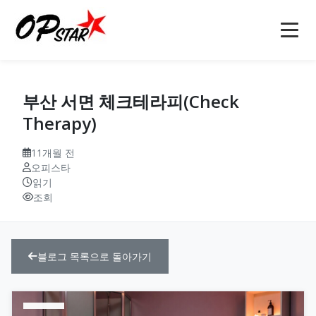
홈
부산 서면 체크테라피(Check
오피
Therapy)
강남오피(강남op)
오피사이트
11개월 전
오피스타
역삼오피(역삼op)
오피사이트
오피 정보
읽기
조회
선릉오피(선릉op)
op사이트
소개
인천오피(인천op)
오피(OP)
마사지
블로그
블로그 목록으로 돌아가기
부천오피(부천op)
오피 모음
안마
문의
구미오피(구미op)
오피사이트 순위
건마