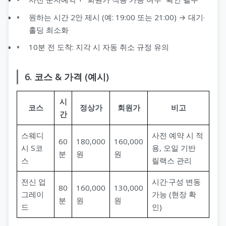
원하는 시간 2안 제시 (예: 19:00 또는 21:00) → 대기·
홀딩 최소화
10분 전 도착: 지각 시 자동 취소 규정 유의
6. 코스 & 가격 (예시)
시
코스
정상가
회원가
비고
간
스웨디
사전 예약 시 적
60
180,000
160,000
시 S코
용, 오일 기반
분
원
원
스
릴랙스 관리
전신 업
시간·구성 변동
80
160,000
130,000
그레이
가능 (현장 확
분
원
원
드
인)