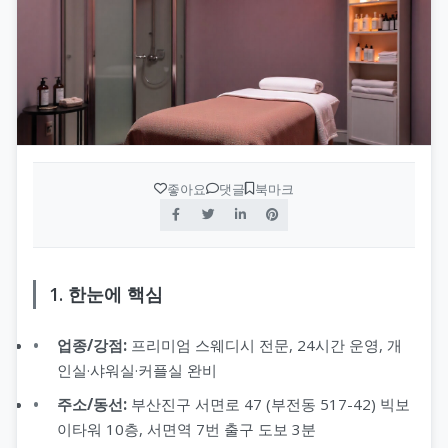
수원오피(수원op)
op사이트 순위
휴게텔
안산오피(안산op)
업소사이트
스웨디시
평택오피(평택op)
오피 순위
스파
천안오피(천안op)
가짜 오피 판별법
발마사지
좋아요
댓글
북마크
광주오피(광주op)
오피스타
스톤마사지
강원오피(강원op)
오피스타 주소
경락마사지
1. 한눈에 핵심
대구오피(대구op)
오피스타 최신주소
습식마사지
업종/강점:
프리미엄 스웨디시 전문, 24시간 운영, 개
부산오피(부산op)
오피가이드
아로마마사지
인실·샤워실·커플실 완비
주소/동선:
부산진구 서면로 47 (부전동 517-42) 빅보
제주오피(제주op)
부산달리기(부달)
스포츠마사지
이타워 10층, 서면역 7번 출구 도보 3분