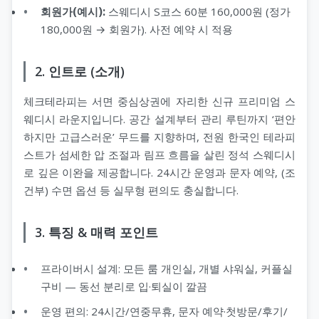
서울오피(서울op)
헬로밤
타이마사지
회원가(예시):
스웨디시 S코스 60분 160,000원 (정가
180,000원 → 회원가). 사전 예약 시 적용
울산오피(울산op)
오피나라
2. 인트로 (소개)
대전오피(대전op)
오피뷰
체크테라피는 서면 중심상권에 자리한 신규 프리미엄 스
세종오피(세종op)
웨디시 라운지입니다. 공간 설계부터 관리 루틴까지 ‘편안
하지만 고급스러운’ 무드를 지향하며, 전원 한국인 테라피
스트가 섬세한 압 조절과 림프 흐름을 살린 정석 스웨디시
로 깊은 이완을 제공합니다. 24시간 운영과 문자 예약, (조
건부) 수면 옵션 등 실무형 편의도 충실합니다.
3. 특징 & 매력 포인트
프라이버시 설계: 모든 룸 개인실, 개별 샤워실, 커플실
구비 — 동선 분리로 입·퇴실이 깔끔
운영 편의: 24시간/연중무휴, 문자 예약·첫방문/후기/