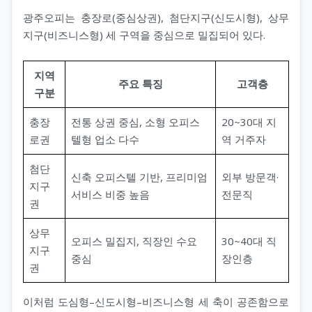
광주오피는 충장로(중심상권), 첨단지구(신도시형), 상무
지구(비즈니스형) 세 구역을 중심으로 밀집되어 있다.
지역
주요 특징
고객층
구분
충장
전통 상권 중심, 소형 오피스
20~30대 지
로권
텔형 업소 다수
역 거주자
첨단
신축 오피스텔 기반, 프리미엄
외부 방문객·
지구
서비스 비중 높음
전문직
권
상무
오피스 밀집지, 직장인 수요
30~40대 직
지구
중심
장인층
권
이처럼 도심형–신도시형–비즈니스형 세 축이 공존함으로