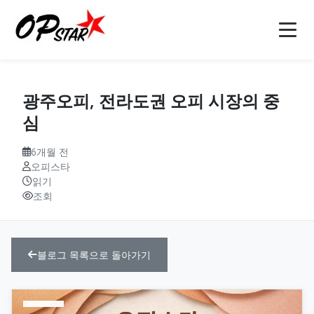
홈
광주오피, 전라도권 오피 시장의 중
오피
심
강남오피(강남op)
오피사이트
6개월 전
오피스타
역삼오피(역삼op)
오피사이트
오피 정보
읽기
조회
선릉오피(선릉op)
op사이트
소개
인천오피(인천op)
오피(OP)
마사지
블로그
블로그 목록으로 돌아가기
부천오피(부천op)
오피 모음
안마
문의
구미오피(구미op)
오피사이트 순위
건마