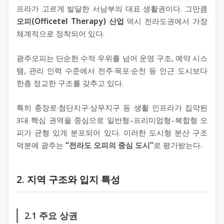
서울오피(서울op)
헬로밤
타이마사지
프라가 고르게 발달한 서남부의 대표 생활권이다. 그만큼
오피(Officetel Therapy) 산업
역시 전라도권에서 가장
울산오피(울산op)
오피나라
체계적으로 정착되어 있다.
대전오피(대전op)
오피뷰
광주오피는 단순한 수적 우위를 넘어 운영 구조, 예약 시스
템, 관리 인력 수준에서 전주·목포·순천 등 인근 도시보다
세종오피(세종op)
한층 정교한 구조를 갖추고 있다.
특히 충장로·첨단지구·상무지구 등 생활 인프라가 집약된
3대 핵심 권역을 중심으로 일반형–프리미엄형–복합형 오
피가 균형 있게 분포되어 있다. 이러한 도시형 분산 구조
덕분에 광주는
“전라도 오피의 중심 도시”
로 평가받는다.
2. 지역 구조와 입지 특성
2.1 주요 상권