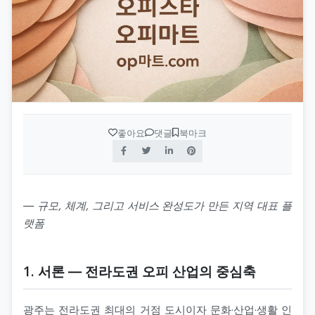
수원오피(수원op)
op사이트 순위
휴게텔
안산오피(안산op)
업소사이트
스웨디시
평택오피(평택op)
오피 순위
스파
천안오피(천안op)
가짜 오피 판별법
발마사지
좋아요
댓글
북마크
광주오피(광주op)
오피스타
스톤마사지
강원오피(강원op)
오피스타 주소
경락마사지
― 규모, 체계, 그리고 서비스 완성도가 만든 지역 대표 플
대구오피(대구op)
랫폼
오피스타 최신주소
습식마사지
부산오피(부산op)
오피가이드
아로마마사지
1. 서론 ― 전라도권 오피 산업의 중심축
제주오피(제주op)
부산달리기(부달)
스포츠마사지
광주는 전라도권 최대의 거점 도시이자 문화·산업·생활 인