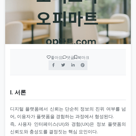
수원오피(수원op)
op사이트 순위
휴게텔
안산오피(안산op)
업소사이트
스웨디시
평택오피(평택op)
오피 순위
스파
천안오피(천안op)
가짜 오피 판별법
발마사지
좋아요
댓글
북마크
광주오피(광주op)
오피스타
스톤마사지
강원오피(강원op)
오피스타 주소
경락마사지
Ⅰ. 서론
대구오피(대구op)
오피스타 최신주소
습식마사지
디지털 플랫폼에서 신뢰는 단순히 정보의 진위 여부를 넘
부산오피(부산op)
오피가이드
아로마마사지
어, 이용자가 플랫폼을 경험하는 과정에서 형성된다.
즉, 사용자 인터페이스(UI)와 경험(UX)은 정보 플랫폼의
제주오피(제주op)
부산달리기(부달)
스포츠마사지
신뢰도와 충성도를 결정짓는 핵심 요인이다.