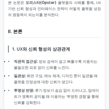
서울오피(서울op)
본 논문은
오피스타(Opstar)
플랫폼의 사례를 통해, UX
헬로밤
타이마사지
기반 신뢰 형성과 인터페이스 전략이 어떻게 플랫폼 성장
울산오피(울산op)
오피나라
의 원동력이 되는지를 분석한다.
대전오피(대전op)
오피뷰
Ⅱ. 본론
세종오피(세종op)
1. UX와 신뢰 형성의 상관관계
직관적 접근성:
정보 검색이 쉽고 빠를수록 이용자는
불필요한 피로 없이 신뢰를 느낀다.
일관성:
화면 구성, 메뉴 체계, 디자인 톤이 일관될 때
플랫폼 안정성에 대한 신뢰가 생긴다.
투명성 반영:
후기·정보가 숨김 없이 드러나고, 업데이
트가 명확히 공지될 때 이용자는 ‘투명한 경험’을 통해
신뢰를 강화한다.