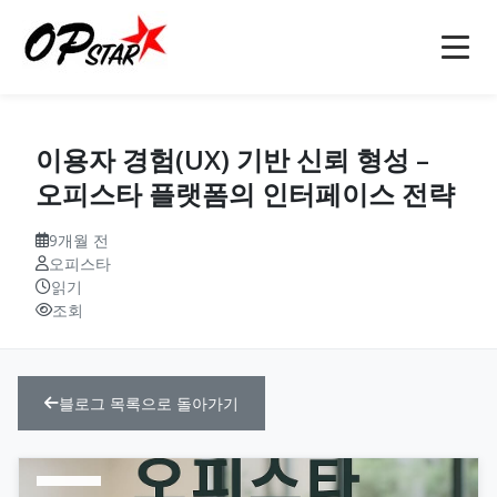
홈
이용자 경험(UX) 기반 신뢰 형성 –
오피
오피스타 플랫폼의 인터페이스 전략
강남오피(강남op)
오피사이트
9개월 전
오피스타
역삼오피(역삼op)
오피사이트
오피 정보
읽기
조회
선릉오피(선릉op)
op사이트
소개
인천오피(인천op)
오피(OP)
마사지
블로그
블로그 목록으로 돌아가기
부천오피(부천op)
오피 모음
안마
문의
구미오피(구미op)
오피사이트 순위
건마