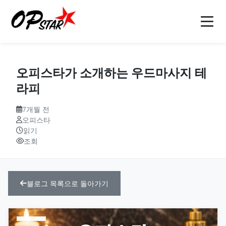
홈
오피스타가 소개하는 우드마사지 테
오피
라피
강남오피(강남op)
오피사이트
7개월 전
오피스타
역삼오피(역삼op)
오피사이트
오피 정보
읽기
조회
선릉오피(선릉op)
op사이트
소개
인천오피(인천op)
오피(OP)
마사지
블로그
블로그 목록으로 돌아가기
부천오피(부천op)
오피 모음
안마
문의
구미오피(구미op)
오피사이트 순위
건마