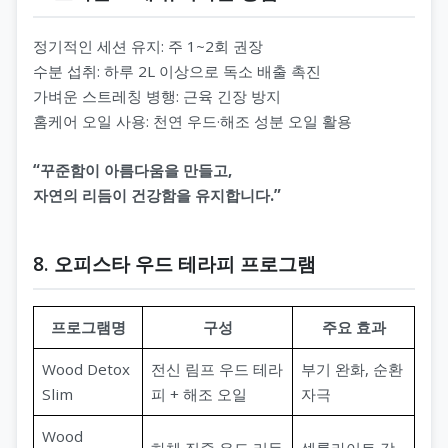
정기적인 세션 유지: 주 1~2회 권장
수분 섭취: 하루 2L 이상으로 독소 배출 촉진
가벼운 스트레칭 병행: 근육 긴장 방지
홈케어 오일 사용: 천연 우드·해조 성분 오일 활용
“꾸준함이 아름다움을 만들고,
자연의 리듬이 건강함을 유지합니다.”
8. 오피스타 우드 테라피 프로그램
프로그램명
구성
주요 효과
Wood Detox
전신 림프 우드 테라
부기 완화, 순환
Slim
피 + 해조 오일
자극
Wood
하체 집중 우드 리듬
셀룰라이트 감