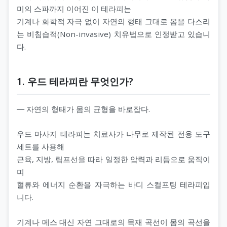
서울오피(서울op)
헬로밤
타이마사지
미의 스파까지 이어진 이 테라피는
기계나 화학적 자극 없이 자연의 형태 그대로 몸을 다스리
울산오피(울산op)
오피나라
는 비침습적(Non-invasive) 치유법으로 인정받고 있습니
다.
대전오피(대전op)
오피뷰
세종오피(세종op)
1. 우드 테라피란 무엇인가?
― 자연의 형태가 몸의 균형을 바로잡다.
우드 마사지 테라피는 치료사가 나무로 제작된 전용 도구
세트를 사용해
근육, 지방, 림프선을 따라 일정한 압력과 리듬으로 움직이
며
혈류와 에너지 순환을 자극하는 바디 스컬프팅 테라피입
니다.
기계나 메스 대신 자연 그대로의 목재 곡선이 몸의 곡선을