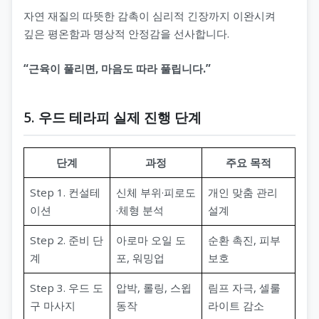
자연 재질의 따뜻한 감촉이 심리적 긴장까지 이완시켜
깊은 평온함과 명상적 안정감을 선사합니다.
“근육이 풀리면, 마음도 따라 풀립니다.”
5. 우드 테라피 실제 진행 단계
단계
과정
주요 목적
Step 1. 컨설테
신체 부위·피로도
개인 맞춤 관리
이션
·체형 분석
설계
Step 2. 준비 단
아로마 오일 도
순환 촉진, 피부
계
포, 워밍업
보호
Step 3. 우드 도
압박, 롤링, 스윕
림프 자극, 셀룰
구 마사지
동작
라이트 감소