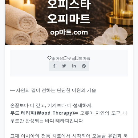
수원오피(수원op)
op사이트 순위
휴게텔
안산오피(안산op)
업소사이트
스웨디시
평택오피(평택op)
오피 순위
스파
천안오피(천안op)
가짜 오피 판별법
발마사지
좋아요
댓글
북마크
광주오피(광주op)
오피스타
스톤마사지
강원오피(강원op)
오피스타 주소
경락마사지
― 자연의 결이 전하는 단단한 이완의 기술
대구오피(대구op)
오피스타 최신주소
습식마사지
손끝보다 더 깊고, 기계보다 더 섬세하게.
부산오피(부산op)
오피가이드
우드 테라피(Wood Therapy)
는 오롯이 자연의 도구, 나
아로마마사지
무로만 완성되는 바디 테라피입니다.
제주오피(제주op)
부산달리기(부달)
스포츠마사지
고대 아시아의 전통 치료에서 시작되어 오늘날 유럽과 북