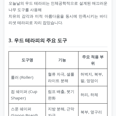
오늘날의 우드 테라피는 인체공학적으로 설계된 매끄러운
나무 도구를 사용해
치유의 감각과 미적 아름다움을 동시에 만족시키는 바디
리셋 테라피로 자리 잡았습니다.
3. 우드 테라피의 주요 도구
주요 적용 부
도구명
기능
위
혈류 자극, 셀룰
허벅지, 복부,
롤러 (Roller)
라이트 분해
팔, 엉덩이
컵 쉐이퍼 (Cup
림프 배출, 붓기
허리, 하체
Shaper)
완화
스푼 쉐이퍼
지방 분해, 근막
복부, 옆구리
(Spoon Board)
자극