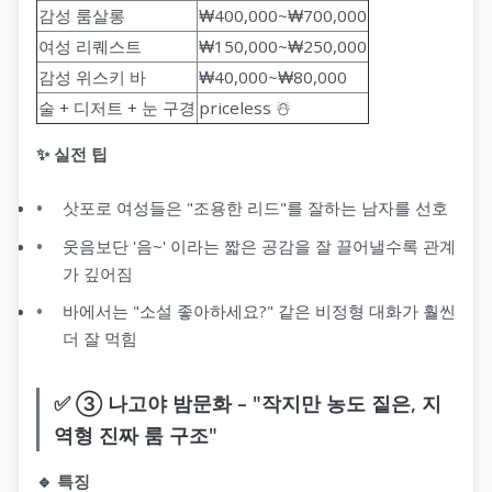
감성 룸살롱
₩400,000~₩700,000
여성 리퀘스트
₩150,000~₩250,000
감성 위스키 바
₩40,000~₩80,000
술 + 디저트 + 눈 구경
priceless ☃️
✨ 실전 팁
삿포로 여성들은 "조용한 리드"를 잘하는 남자를 선호
웃음보단 '음~' 이라는 짧은 공감을 잘 끌어낼수록 관계
가 깊어짐
바에서는 "소설 좋아하세요?" 같은 비정형 대화가 훨씬
더 잘 먹힘
✅ ③ 나고야 밤문화 – "작지만 농도 짙은, 지
역형 진짜 룸 구조"
🔹 특징