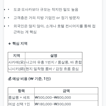
도쿄·오사카보다 규모는 작지만 밀도 높음
고객층은 거의 지방 기업인 or 정기 방문자
외국인은 많지 않아, 소개나 호텔 컨시어지를 통해 접
근하는 게 핵심
🔹 핵심 지역
지역
설명
사카에(栄)
나고야 유흥 1번지 / 룸살롱, 바 혼합
니시키(錦)
현지 밀착형 룸바 / 감정 흐름 중심
💰 예상 비용 (₩ 기준, 1인)
항목
금액
룸살롱 + 세트
₩500,000~₩800,000
여성 선택 1인
₩180,000~₩300,000