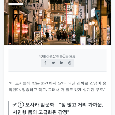
수원오피(수원op)
op사이트 순위
휴게텔
안산오피(안산op)
업소사이트
스웨디시
평택오피(평택op)
오피 순위
스파
천안오피(천안op)
가짜 오피 판별법
발마사지
좋아요
댓글
북마크
광주오피(광주op)
오피스타
스톤마사지
강원오피(강원op)
오피스타 주소
경락마사지
대구오피(대구op)
오피스타 최신주소
습식마사지
"이 도시들의 밤은 화려하지 않다. 대신 진짜로 감정이 움
직인다. 정중하고 작고, 그래서 더 밀도 있게 설계된 구조."
부산오피(부산op)
오피가이드
아로마마사지
✅ ① 오사카 밤문화 – "정 많고 거리 가까운,
제주오피(제주op)
부산달리기(부달)
스포츠마사지
서민형 룸의 고급화된 감정"