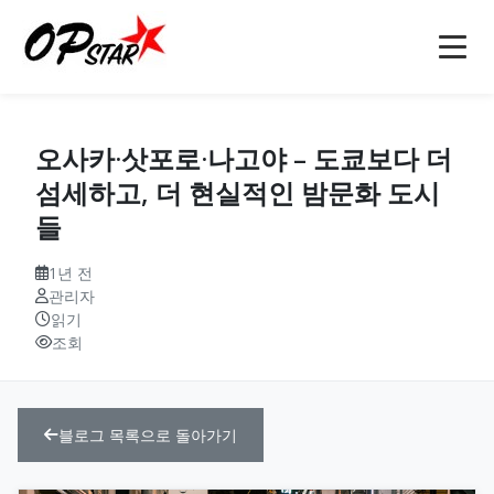
홈
오사카·삿포로·나고야 – 도쿄보다 더
오피
섬세하고, 더 현실적인 밤문화 도시
들
강남오피(강남op)
오피사이트
역삼오피(역삼op)
오피사이트
1년 전
오피 정보
관리자
읽기
선릉오피(선릉op)
op사이트
소개
조회
인천오피(인천op)
오피(OP)
마사지
블로그
부천오피(부천op)
오피 모음
안마
문의
블로그 목록으로 돌아가기
구미오피(구미op)
오피사이트 순위
건마