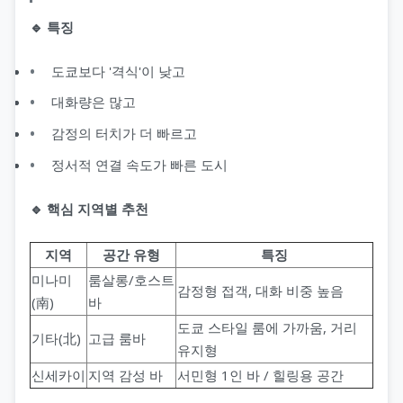
서울오피(서울op)
헬로밤
타이마사지
🔹 특징
울산오피(울산op)
오피나라
도쿄보다 '격식'이 낮고
대전오피(대전op)
오피뷰
대화량은 많고
감정의 터치가 더 빠르고
세종오피(세종op)
정서적 연결 속도가 빠른 도시
🔹 핵심 지역별 추천
지역
공간 유형
특징
미나미
룸살롱/호스트
감정형 접객, 대화 비중 높음
(南)
바
도쿄 스타일 룸에 가까움, 거리
기타(北)
고급 룸바
유지형
신세카이
지역 감성 바
서민형 1인 바 / 힐링용 공간