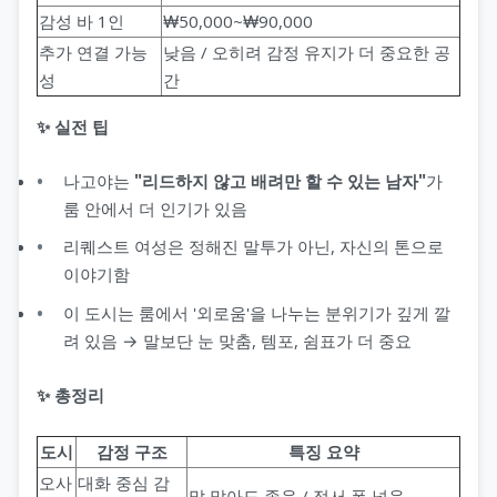
감성 바 1인
₩50,000~₩90,000
추가 연결 가능
낮음 / 오히려 감정 유지가 더 중요한 공
성
간
✨ 실전 팁
나고야는
"리드하지 않고 배려만 할 수 있는 남자"
가
룸 안에서 더 인기가 있음
리퀘스트 여성은 정해진 말투가 아닌, 자신의 톤으로
이야기함
이 도시는 룸에서 '외로움'을 나누는 분위기가 깊게 깔
려 있음 → 말보단 눈 맞춤, 템포, 쉼표가 더 중요
✨ 총정리
도시
감정 구조
특징 요약
오사
대화 중심 감
말 많아도 좋음 / 정서 폭 넓음