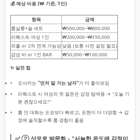
💰 예상 비용 (₩ 기준, 1인)
항목
금액
룸살롱+술 세트
₩500,000~₩800,000
리퀘스트 여성 1인
₩200,000~₩350,000
외출 or 2차 연계 가능성
낮음 (보통 사전 설정 필요)
감성 바 or 1인 BAR
₩50,000~₩100,000
✨ 실전 팁
오사카는
"먼저 말 거는 남자"
가 더 좋아보임
리퀘스트 시 여성의 첫 질문은 감정 탐색용 → "오늘 기
분 괜찮으세요?"
룸 안 대화는 도쿄보다 빠르고, 표현이 더 다양함 → 감
정에 솔직할수록 룸 경험이 좋음
✅ ② 삿포로 밤문화 – "서늘한 온도에 감정이