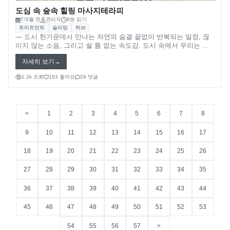
도심 속 숲속 힐링 마사지테라피
7개월 전
관리자
8분 읽기
트리트먼트
슬리밍
허브
― 도시 한가운데서 만나는 자연의 숨결 끝없이 반복되는 일정, 끊
이지 않는 소음, 그리고 쉴 틈 없는 속도감. 도시 속에서 우리는 언
제나 “쉼”을 잃은 채 살아갑니다. 하지만 이 복잡한 도심에서도, 마
자세히 보기
치 숲속에 들어온 듯한 자연의 치유 에너지를 경험할 수 있는 방법
이 있습니다. 그것이 바로 **도심 속 숲속 힐링 마사지테라피(Urban
1.2k 조회
183 좋아요
29 댓글
Forest Healing Therapy)**입니다.
<
1
2
3
4
5
6
7
8
9
10
11
12
13
14
15
16
17
18
19
20
21
22
23
24
25
26
27
28
29
30
31
32
33
34
35
36
37
38
39
40
41
42
43
44
45
46
47
48
49
50
51
52
53
54
55
56
57
>