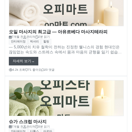
op사이트 순위
휴게텔
안산오피(안산op)
업소사이트
스웨디시
평택오피(평택op)
오피 순위
스파
오일 마사지의 최고급 ― 아유르베다 마사지테라피
7개월 전
관리자
2분 읽기
천안오피(천안op)
가짜 오피 판별법
발마사지
안티에이징
럭셔리
힐링
― 5,000년의 치유 철학이 전하는 진정한 웰니스의 경험 현대인은
광주오피(광주op)
오피스타
스톤마사지
끊임없는 속도와 스트레스 속에서 몸과 마음의 균형을 잃기 쉽습니
다. 그런 현대인에게 가장 오래된 치유의 지혜로부터 비롯된 아유르
자세히 보기
베다(Ayurveda) 마사지테라피는 단순한 휴식이 아닌 삶의 균형을
강원오피(강원op)
오피스타 주소
경락마사지
되찾는 웰니스의 예술로 다가옵니다.
4.2k 조회
71 좋아요
20 댓글
대구오피(대구op)
오피스타 최신주소
습식마사지
부산오피(부산op)
오피가이드
아로마마사지
제주오피(제주op)
부산달리기(부달)
스포츠마사지
서울오피(서울op)
헬로밤
타이마사지
슈가 스크럽 마사지
울산오피(울산op)
오피나라
7개월 전
관리자
3분 읽기
안티에이징
디톡스
아로마