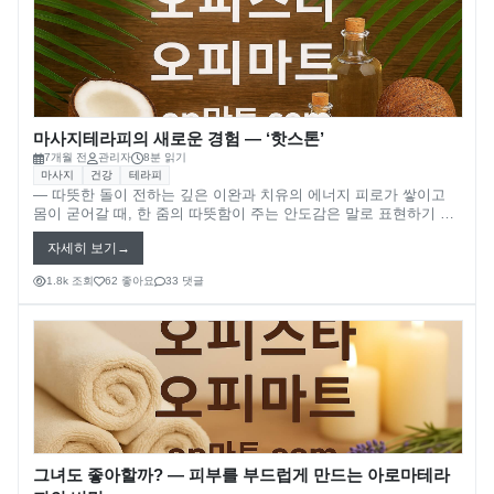
마사지테라피의 새로운 경험 — ‘핫스톤’
7개월 전
관리자
8분 읽기
마사지
건강
테라피
― 따뜻한 돌이 전하는 깊은 이완과 치유의 에너지 피로가 쌓이고
몸이 굳어갈 때, 한 줌의 따뜻함이 주는 안도감은 말로 표현하기 어
렵습니다. 그 따뜻함이 손끝이 아닌 **돌(Stone)**에서 전해진다면
자세히 보기
어떨까요? 고대 문명에서부터 전해 내려온 치유의 기술, 바로 **핫
스톤 마사지(Hot Stone Therapy)**입니다.
1.8k 조회
62 좋아요
33 댓글
그녀도 좋아할까? ― 피부를 부드럽게 만드는 아로마테라