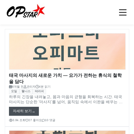
블로그
블로그
블로그
블로그
블로그
블로그
블로그
블로그
블로그
블로그
홈
오피
강남오피(강남op)
오피사이트
역삼오피(역삼op)
오피사이트
오피 정보
태국 마사지의 새로운 가치 — 요가가 전하는 휴식의 철학
을 담다
선릉오피(선릉op)
op사이트
소개
8개월 전
관리자
4분 읽기
오일
웰니스
테라피
인천오피(인천op)
오피(OP)
마사지
블로그
하루의 긴장을 내려놓고, 몸과 마음의 균형을 회복하는 시간. 태국
마사지는 단순한 ‘마사지’를 넘어, 움직임 속에서 이완을 배우는 치
유의 기술로 주목받고 있습니다. 이 특별한 전통은 오랜 세월 동안
부천오피(부천op)
오피 모음
안마
문의
자세히 보기
‘요가의 철학’과 ‘치유의 손길’이 만나 탄생한 결과물입니다. 지금부
터 태국 마사지가 어떻게 요가와 유사한 원리를 통해 몸과 마음 모
3.9k 조회
27 좋아요
10 댓글
구미오피(구미op)
오피사이트 순위
건마
두에 새로운 변화를 만들어내는지, 그 숨은 비밀을 들여다보겠습니
다.
수원오피(수원op)