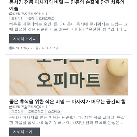
동서양 전통 마사지의 비밀 — 인류의 손끝에 담긴 치유의
대전오피(대전op)
오피뷰
예술
8개월 전
관리자
4분 읽기
프리미엄
힐링
트리트먼트
세종오피(세종op)
하루를 마무리하는 순간, 몸과 마음이 동시에 무거워지는 느낌— 그
때 필요한 것은 단순한 피로 회복이 아니라 **온전한 ‘쉼’**입니다.
이러한 휴식의 예술은 동서양을 막론하고 수천 년에 걸쳐 발전해왔
자세히 보기
습니다. 오늘날 우리가 사용하는 마사지 도구와 테라피의 근원에는,
각 문화가 전해온 지혜와 철학, 자연에 대한 이해가 깃들어 있습니
4.6k 조회
172 좋아요
27 댓글
다.
좋은 휴식을 위한 작은 비밀 — 마사지가 머무는 공간의 힘
8개월 전
관리자
6분 읽기
피로회복
트리트먼트
스트레스
우리가 마사지를 받는 이유는 단순합니다. 지친 몸을 달래고, 복잡
한 마음을 잠시 내려놓기 위해서죠. 하지만 진짜 휴식의 완성은 손
끝의 기술만으로 만들어지지 않습니다. 공간의 온도, 조명의 색감,
자세히 보기
공기의 향기, 소리의 흐름— 이 모든 요소가 함께 어우러질 때, 비로