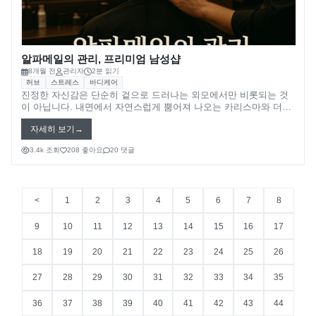
알파메일의 관리, 프리미엄 남성샵
8개월 전
관리자
2분 읽기
허브
스트레스
바디케어
진정한 자신감은 단순히 겉으로 드러나는 외모에서만 비롯되는 것
이 아닙니다. 내면에서 자연스럽게 뿜어져 나오는 카리스마와 더불
어, 디테일하고 세련된 자기 관리가 조화롭게 어우러질 때 비로소
자세히 보기
완성되는 것입니다. 프리미엄 남성샵은 이러한 남성들의 니즈를 충
족시키는, 단순한 미용 공간을 넘어선 특별한 무대입니다. 이곳은
3.4k 조회
208 좋아요
20 댓글
남성의 품격과 매력을 한 단계 더 높여주는 '남성 전문' 케어의 총체
적인 장이라 할 수 있습니다. 단순한 헤어컷을 넘어선 섬세한 바버
링(Barbering) 서비스, 전문가의 손길로 경험하는 완벽한 쉐이빙
(Shaving)과 그루밍(Grooming), 건강하고 활력 넘치는 인상을 위한
<
1
2
3
4
5
6
7
8
남성 스킨케어, 그리고 자신만의 개성을 표현하는 맞춤 스타일링까
지.
9
10
11
12
13
14
15
16
17
18
19
20
21
22
23
24
25
26
27
28
29
30
31
32
33
34
35
36
37
38
39
40
41
42
43
44