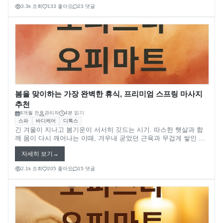
소 마사지는 ‘기술’이 아닌 ‘경험’이 됩니다.
3.3k 조회
133 좋아요
23 댓글
봄을 맞이하는 가장 완벽한 휴식, 프리미엄 스프링 마사지
추천
8개월 전
관리자
4분 읽기
스파
바디케어
디톡스
긴 겨울이 지나고 봄기운이 서서히 깃드는 시기. 따스한 햇살과 함
께 몸이 다시 깨어나는 이때, 겨우내 굳었던 근육과 무겁게 쌓인 피
로를 풀어주는 **‘봄 맞이 마사지’**가 주목받고 있습니다. 봄은 신진
자세히 보기
대사가 활발해지고 활동량이 급격히 늘어나는 계절입니다. 하지만
체온과 습도의 변화로 몸이 쉽게 피로해지거나 면역력이 떨어지기
2.1k 조회
205 좋아요
15 댓글
도 합니다. 이럴 때 필요한 것이 바로 **‘계절에 맞는 회복형 마사
지’**입니다.