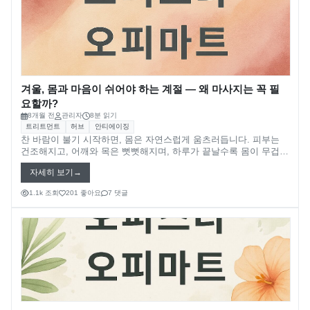
op사이트 순위
휴게텔
안산오피(안산op)
업소사이트
스웨디시
평택오피(평택op)
오피 순위
스파
천안오피(천안op)
겨울, 몸과 마음이 쉬어야 하는 계절 — 왜 마사지는 꼭 필
가짜 오피 판별법
발마사지
요할까?
8개월 전
관리자
8분 읽기
광주오피(광주op)
오피스타
스톤마사지
트리트먼트
허브
안티에이징
찬 바람이 불기 시작하면, 몸은 자연스럽게 움츠러듭니다. 피부는
강원오피(강원op)
오피스타 주소
경락마사지
건조해지고, 어깨와 목은 뻣뻣해지며, 하루가 끝날수록 몸이 무겁게
느껴집니다. 겨울의 냉기는 단순히 기온의 문제가 아니라, 우리 몸
자세히 보기
의 순환과 균형에 직접적인 영향을 미칩니다. 이럴 때 필요한 것이
대구오피(대구op)
오피스타 최신주소
습식마사지
바로 “온기 있는 휴식”, 즉 마사지입니다. 마사지는 차가워진 몸의
1.1k 조회
201 좋아요
7 댓글
흐름을 깨우고, 얼어붙은 감정까지 녹여주는 겨울철 최고의 셀프 케
부산오피(부산op)
오피가이드
아로마마사지
어 루틴입니다.
제주오피(제주op)
부산달리기(부달)
스포츠마사지
서울오피(서울op)
헬로밤
타이마사지
울산오피(울산op)
오피나라