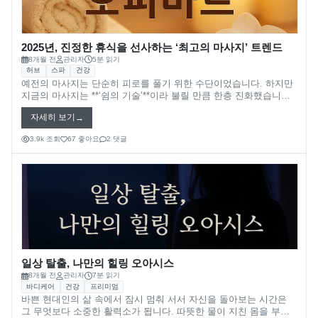
2025년, 진정한 휴식을 선사하는 ‘최고의 마사지’ 트렌드
8개월 전
관리자
5분 읽기
허브
스파
건강
예전의 마사지는 단순히 피로를 풀기 위한 수단이었습니다. 하지만
지금의 마사지는 **‘쉼의 기술’**이라 불릴 만큼 한층 진화했습니다.
지친 몸을 달래는 것을 넘어, 마음의 균형과 정서적 안정을 찾기 위
자세히 보기
한 현대적 힐링의 방식으로 자리 잡고 있습니다. 2025년, 진정한 ‘최
고의 마사지’는 단순한 서비스가 아니라 자기 자신과 마주하는 시간
3.9k 조회
67 좋아요
2 댓글
이 되었습니다. 그 변화의 흐름을 자세히 살펴보겠습니다.
일상 탈출, 나만의 힐링 오아시스
8개월 전
관리자
7분 읽기
바디케어
건강
프리미엄
바쁜 현대인의 삶 속에서 잠시 멈춰 서서 자신을 돌아보는 시간은
그 무엇보다 소중한 활력소가 됩니다. 따뜻한 물이 지친 몸을 부드